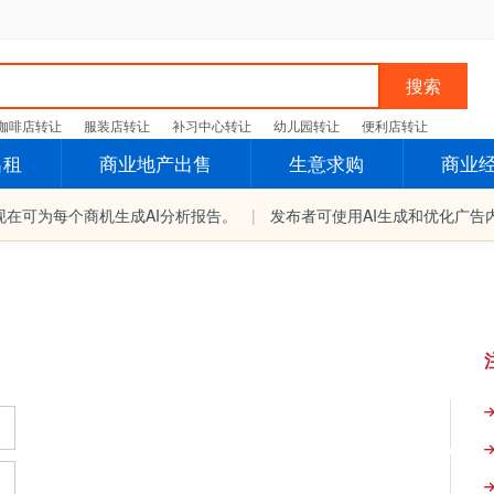
搜索
咖啡店转让
服装店转让
补习中心转让
幼儿园转让
便利店转让
出租
商业地产出售
生意求购
商业
现在可为每个商机生成AI分析报告。
|
发布者可使用AI生成和优化广告