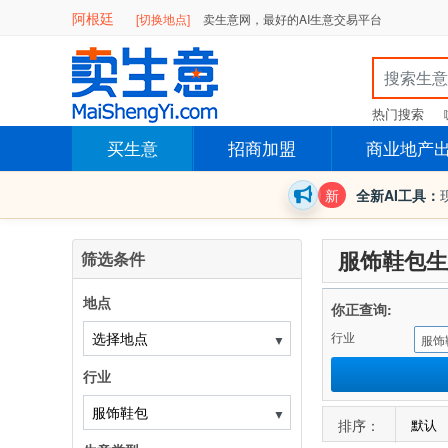
阿根廷
[切换地点]
卖生意网，最好的AI生意交易平台
热门搜索
买生意
招商加盟
商业地产
新
全新AI工具：
服饰鞋包生
筛选条件
地点
你正查询:
行业
▼
服饰
行业
▼
排序：
默认