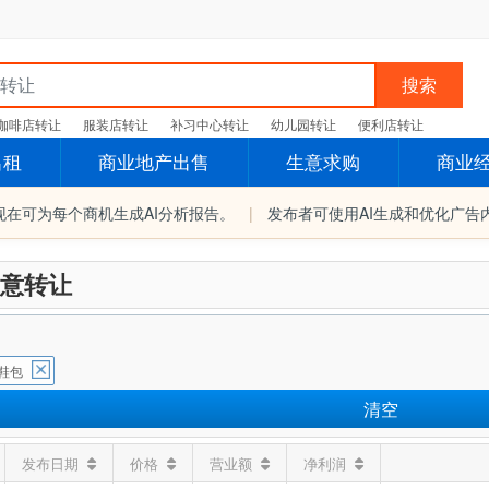
搜索
咖啡店转让
服装店转让
补习中心转让
幼儿园转让
便利店转让
出租
商业地产出售
生意求购
商业
现在可为每个商机生成AI分析报告。
|
发布者可使用AI生成和优化广告
意转让
鞋包
清空
发布日期
价格
营业额
净利润