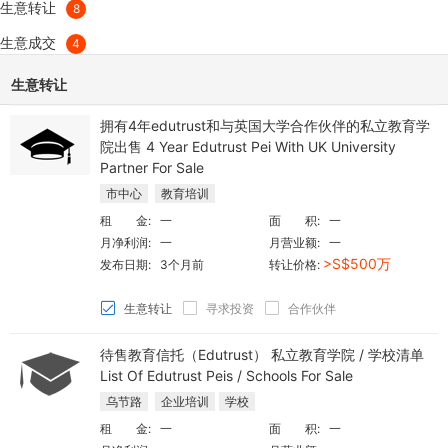
生意转让
8
生意成交
4
生意转让
拥有4年edutrust和与英国大学合作伙伴的私立教育学
院出售 4 Year Edutrust Pei With UK University
Partner For Sale
市中心
教育培训
租 金:
一
面 积:
一
月净利润:
一
月营业额:
一
>S$500万
发布日期:
3个月前
转让价格:
生意转让
寻求投资
合作伙伴
待售教育信托（Edutrust） 私立教育学院 / 学校清单
List Of Edutrust Peis / Schools For Sale
乌节路
企业培训
学校
租 金:
一
面 积:
一