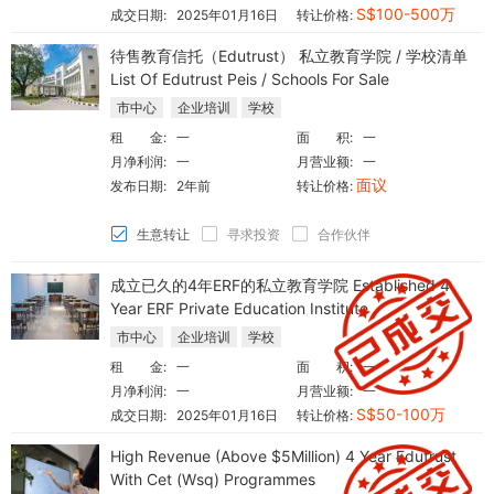
S$100-500万
成交日期:
2025年01月16日
转让价格:
待售教育信托（Edutrust） 私立教育学院 / 学校清单
List Of Edutrust Peis / Schools For Sale
市中心
企业培训
学校
租 金:
一
面 积:
一
月净利润:
一
月营业额:
一
面议
发布日期:
2年前
转让价格:
生意转让
寻求投资
合作伙伴
成立已久的4年ERF的私立教育学院 Established 4
Year ERF Private Education Institute
市中心
企业培训
学校
租 金:
一
面 积:
一
月净利润:
一
月营业额:
一
S$50-100万
成交日期:
2025年01月16日
转让价格:
High Revenue (Above $5Million) 4 Year Edutrust
With Cet (Wsq) Programmes